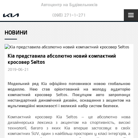
Автоцентр на Будівельників
(098) 271-1-271
НОВИНИ
Kia представила абсолютно новий компактний
кросовер Seltos
2019-06-21
Модельний ряд Kia офіційно поповнився новою глобальною
моделлю. Нею став орієнтований на молоду аудиторію
компактний кросовер Seltos. Покупцям авто запропонує
нестандартний динамічний дизайн, оснащення з акцентом на
мультимедійні можливості і великий набір систем безпеки.
Компактний кросовер Kia Seltos – це абсолютно нова
дизайнерська лексика з акцентом на спортивність, високі
технології, багато з яких Kia вперше застосовує в своїх
компактних SUV, один з найбільш просторих у класі інтер'єрів, а