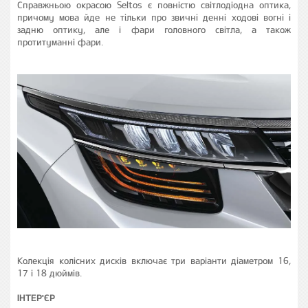
Справжньою окрасою Seltos є повністю світлодіодна оптика,
причому мова йде не тільки про звичні денні ходові вогні і
задню оптику, але і фари головного світла, а також
протитуманні фари.
Колекція колісних дисків включає три варіанти діаметром 16,
17 і 18 дюймів.
ІНТЕР'ЄР