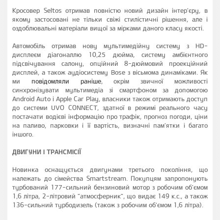
Кросовер Seltos отримав повністю новий дизайн інтер'єру, в
якому застосовані не тільки свіжі стилістичні рішення, але і
оздоблювальні матеріали вищої за мірками даного класу якості.
Автомобіль отримав нову мультимедійну систему з HD-
дисплеєм діагоналлю 10,25 дюйма, систему амбієнтного
підсвічування салону, опційний 8-дюймовий проекційний
дисплей, а також аудіосистему Bose з вісьмома динаміками. Як
ми
повідомляли раніше
, окрім звичної можливості
синхронізувати мультимедіа зі смартфоном за допомогою
Android Auto і Apple Car Play, власники також отримають доступ
до системи UVO CONNECT, здатної в режимі реального часу
постачати водієві інформацію про трафік, прогноз погоди, ціни
на паливо, парковки і її вартість, визначні пам'ятки і багато
іншого.
ДВИГУНИ І ТРАНСМІСІЇ
Новинка оснащується двигунами третього покоління, що
належать до сімейства Smartstream. Покупцям запропонують
турбований 177-сильний бензиновий мотор з робочим об'ємом
1,6 літра, 2-літровий "атмосферник", що видає 149 к.с., а також
136-сильний турбодизель (також з робочим об'ємом 1,6 літра).