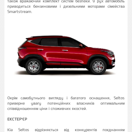
також вражаючий комплект систем безпеки. У рух автомобіль
приводиться бензиновими і дизельними моторами сімейства
Smartstream.
Окрім самобутнього вигляду і багатого оснащення, Seltos
приверне увагу потенційних власників оптимальним
співвідношенням ціни і споживчих якостей.
ЕКСТЕР'ЄР
Kia Seltos відрізняється від конкурентів поєднанням