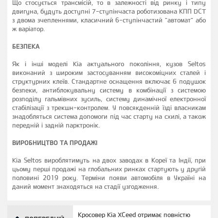
Що стосується трансмісій, то в залежності від ринку і типу
двигуна, будуть доступні 7-ступінчаста роботизована КПП DCT
з двома зчепленнями, класичний 6-ступінчастий "автомат" або
ж варіатор.
БЕЗПЕКА
Як і інші моделі Kia актуального покоління, кузов Seltos
виконаний з широким застосуванням високоміцних сталей і
структурних клеїв. Стандартне оснащення включає 6 подушок
безпеки, антиблокувальну систему в комбінації з системою
розподілу гальмівних зусиль, систему динамічної електронної
стабілізації з трекшн-контролем. У повсякденній їзді власникам
знадобляться система допомоги під час старту на схилі, а також
передній і задній парктронік.
ВИРОБНИЦТВО ТА ПРОДАЖІ
Kia Seltos вироблятимуть на двох заводах в Кореї та Індії, при
цьому перші продажі на глобальних ринках стартують у другій
половині 2019 року. Терміни появи автомобіля в Україні на
даний момент знаходяться на стадії узгодження.
Кросовер Kia XCeed отримає повністю