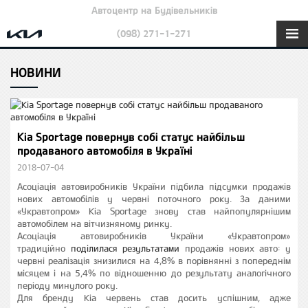
Автоцентр на Будівельників
(098) 271-1-271
НОВИНИ
Kia Sportage повернув собі статус найбільш
продаваного автомобіля в Україні
2018-07-04
Асоціація автовиробників України підбила підсумки продажів
нових автомобілів у червні поточного року. За даними
«Укравтопром» Kia Sportage знову став найпопулярнішим
автомобілем на вітчизняному ринку.
Асоціація автовиробників України «Укравтопром»
традиційно
поділилася результатами
продажів нових авто: у
червні реалізація знизилися на 4,8% в порівнянні з попереднім
місяцем і на 5,4% по відношенню до результату аналогічного
періоду минулого року.
Для бренду Kia червень став досить успішним, адже