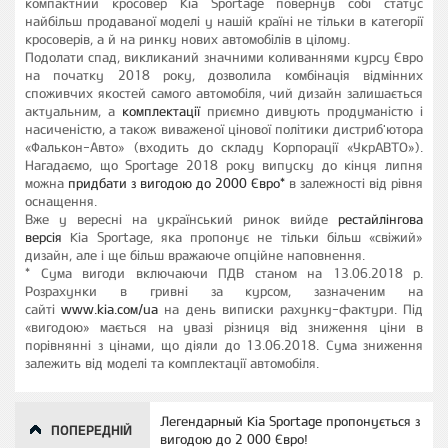
компактний кросовер Kia Sportage повернув собі статус
найбільш продаваної моделі у нашій країні не тільки в категорії
кросоверів, а й на ринку нових автомобілів в цілому.
Подолати спад, викликаний значними коливаннями курсу Євро
на початку 2018 року, дозволила комбінація відмінних
споживчих якостей самого автомобіля, чий дизайн залишається
актуальним, а
комплектації
приємно дивують продуманістю і
насиченістю, а також виваженої цінової політики дистриб'ютора
«Фалькон-Авто» (входить до складу Корпорації «УкрАВТО»).
Нагадаємо, що Sportage 2018 року випуску до кінця липня
можна
придбати з вигодою до 2000 Євро*
в залежності від рівня
оснащення.
Вже у вересні на український ринок вийде
рестайлінгова
версія
Kia Sportage, яка пропонує не тільки більш «свіжий»
дизайн, але і ще більш вражаюче опційне наповнення.
* Сума вигоди включаючи ПДВ станом на 13.06.2018 р.
Розрахунки в гривні за курсом, зазначеним на
сайті
www.kia.сом/ua
на день виписки рахунку-фактури. Під
«вигодою» мається на увазі різниця від зниження ціни в
порівнянні з цінами, що діяли до 13.06.2018. Сума зниження
залежить від моделі та комплектації автомобіля.
Легендарный Kia Sportage пропонується з
ПОПЕРЕДНІЙ
вигодою до 2 000 Євро!