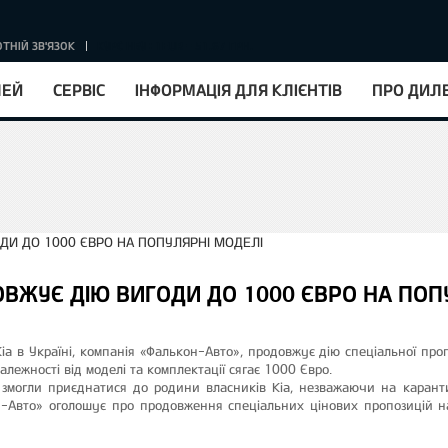
ТНІЙ ЗВ'ЯЗОК
КУРС НБУ : 1EUR = 51.67 ГРН.
ЛЕЙ
СЕРВІС
ІНФОРМАЦІЯ ДЛЯ КЛІЄНТІВ
ПРО ДИЛ
ДОВЖУЄ ДІЮ ВИГОДИ ДО 1000 ЄВРО НА ПО
a в Україні, компанія «Фалькон-Авто», продовжує дію спеціальної проп
алежності від моделі та комплектації сягає 1000 Євро.
 змогли приєднатися до родини власників Kia, незважаючи на карант
-Авто» оголошує про продовження спеціальних цінових пропозицій н