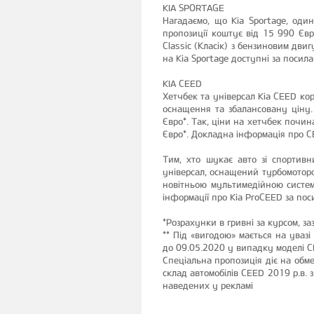
KIA SPORTAGE
Нагадаємо, що Kia Sportage, один
пропозиції коштує від 15 990 Єв
Classic (Класік) з бензиновим дв
на Kia Sportage доступні за поси
KIA CEED
Хетчбек та універсал Kia CEED ко
оснащення та збалансовану ціну.
Євро*. Так, ціни на хетчбек почин
Євро*. Докладна інформація про 
Тим, хто шукає авто зі спортив
універсал, оснащений турбомотор
новітньою мультимедійною систем
інформації про Kia ProCEED за по
*Розрахунки в гривні за курсом, з
** Під «вигодою» мається на увазі
до 09.05.2020 у випадку моделі CE
Спеціальна пропозиція діє на обм
склад автомобілів CEED 2019 р.в. 
наведених у рекламі