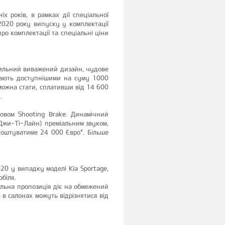
х років, в рамках дії спеціальної
2020 року випуску у комплектації
о комплектації та спеціальні ціни
стильний виважений дизайн, чудове
стають доступнішими на суму 1000
 можна стати, сплативши від 14 600
.
овом Shooting Brake. Динамічний
Джи-Ті-Лайн) преміальним звуком,
коштуватиме 24 000 Євро*. Більше
020 у випадку моделі Kia Sportage,
біля.
альна пропозиція діє на обмежений
 в салонах можуть відрізнятися від