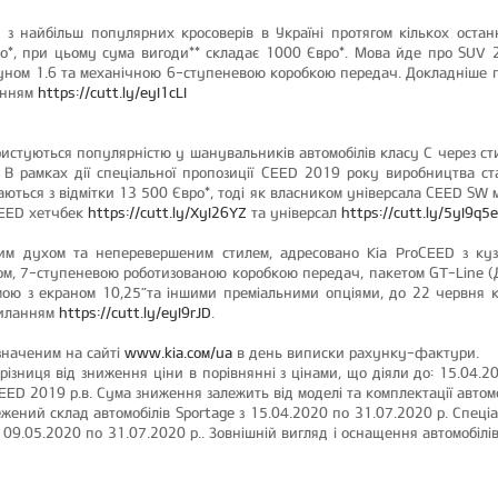
 з найбільш популярних кросоверів в Україні протягом кількох останні
ро*, при цьому сума вигоди** складає 1000 Євро*. Мова йде про SUV 
игуном 1.6 та механічною 6-ступеневою коробкою передач. Докладніше пр
ланням
https://cutt.ly/eyI1cLI
ристуються популярністю у шанувальників автомобілів класу С через 
 В рамках дії спеціальної пропозиції CEED 2019 року виробництва 
аються з відмітки 13 500 Євро*, тоді як власником універсала CEED SW
CEED хетчбек
https://cutt.ly/XyI26YZ
та універсал
https://cutt.ly/5yI9q5e
ним духом та неперевершеним стилем, адресовано Kia ProCEED з куз
ом, 7-ступеневою роботизованою коробкою передач, пакетом GT-Line (
ою з екраном 10,25”та іншими преміальними опціями, до 22 червня 
силанням
https://cutt.ly/eyI9rJD
.
азначеним на сайті
www.kia.сом/ua
в день виписки рахунку-фактури.
 різниця від зниження ціни в порівнянні з цінами, що діяли до: 15.04.2
ED 2019 р.в. Сума зниження залежить від моделі та комплектації автомо
ежений склад автомобілів Sportage з 15.04.2020 по 31.07.2020 р. Спеці
з 09.05.2020 по 31.07.2020 р.. Зовнішній вигляд і оснащення автомобілів