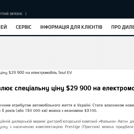
ТНІЙ ЗВ'ЯЗОК
КУРС НБУ : 1EUR = 51.67 ГРН.
ЛЕЙ
СЕРВІС
ІНФОРМАЦІЯ ДЛЯ КЛІЄНТІВ
ПРО ДИЛ
овлює спеціальну ціну $29 900 на електромо
ичним атрибутом автомобільного життя в Україні. Стати власником нове
ю 5 років (або 150 000 км) можна з економією $3100.
ійній дилерській мережі дистриб'юторської компанії «Фалькон-Авто» ді
уску з насиченою комплектацією Prestige (Престиж) можна придбати