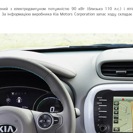
ений з електродвигуном потужністю 90 кВт (близько 110 л.с.) і літ
. За інформацією виробника Kia Motors Corporation запас ходу складає 