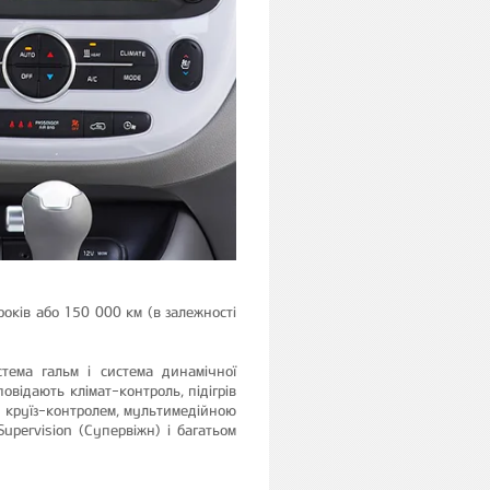
років або 150 000 км (в залежності
тема гальм і система динамічної
повідають клімат-контроль, підігрів
я круїз-контролем, мультимедійною
pervision (Супервіжн) і багатьом