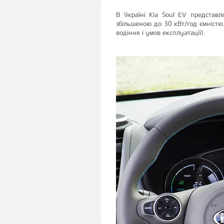
В Україні Kia Soul EV представл
збільшеною до 30 кВт/год ємністю
водіння і умов експлуатації).