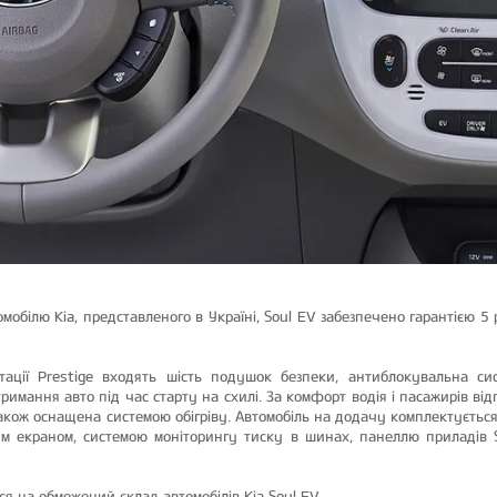
мобілю Kia, представленого в Україні, Soul EV забезпечено гарантією 5 
ації Prestige входять шість подушок безпеки, антиблокувальна сис
утримання авто під час старту на схилі. За комфорт водія і пасажирів від
 також оснащена системою обігріву. Автомобіль на додачу комплектуєтьс
 екраном, системою моніторингу тиску в шинах, панеллю приладів Su
я на обмежений склад автомобілів Kia Soul EV.