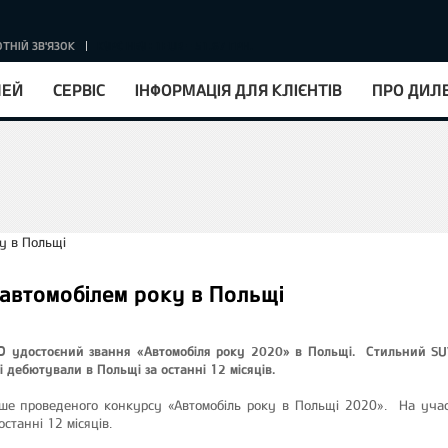
ТНІЙ ЗВ'ЯЗОК
КУРС НБУ : 1EUR = 51.67 ГРН.
ЛЕЙ
СЕРВІС
ІНФОРМАЦІЯ ДЛЯ КЛІЄНТІВ
ПРО ДИЛ
автомобілем року в Польщі
ED удостоєний звання «Автомобіля року 2020» в Польщі. Стильний SU
і дебютували в Польщі за останні 12 місяців.
ше проведеного конкурсу «Автомобіль року в Польщі 2020». На участ
станні 12 місяців.