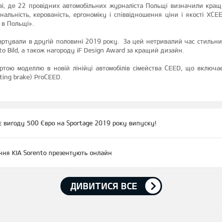
ві, де 22 провідних автомобільних журналіста Польщі визначили кращи
льність, керованість, ергономіку і співвідношення ціни і якості XCE
 в Польщі».
артували в другій половині 2019 року. За цей нетривалий час стильни
o Bild, а також нагороду iF Design Award за кращий дизайн.
ртою моделлю в новій лінійці автомобілів сімейства CEED, що включає
ting brake) ProCEED.
є вигоду 500 Євро на Sportage 2019 року випуску!
ння KIA Sorento презентують онлайн
ДИВИТИСЯ ВСЕ