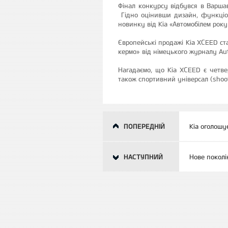
Фінал конкурсу відбувся в Варша
Гідно оцінивши дизайн, функціона
новинку від Kia «Автомобілем року
Європейські продажі Kia XCEED ст
кермо» від німецького журналу Aut
Нагадаємо, що Kia XCEED є четве
також спортивний універсал (shoo
ПОПЕРЕДНІЙ
Kia оголошу
НАСТУПНИЙ
Нове поколі