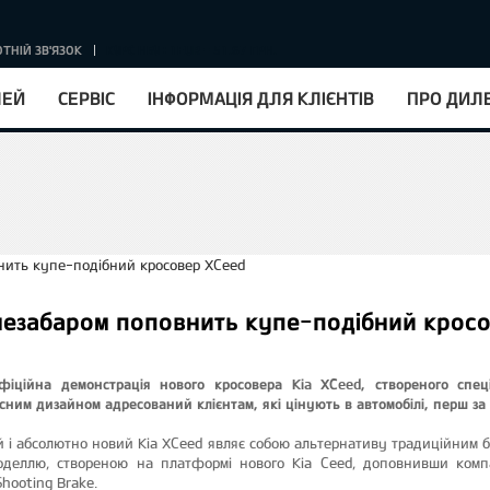
ТНІЙ ЗВ'ЯЗОК
КУРС НБУ : 1EUR = 51.67 ГРН.
ЛЕЙ
СЕРВІС
ІНФОРМАЦІЯ ДЛЯ КЛІЄНТІВ
ПРО ДИЛ
незабаром поповнить купе-подібний крос
іційна демонстрація нового кросовера Kia XCeed, створеного спец
сним дизайном адресований клієнтам, які цінують в автомобілі, перш за вс
 і абсолютно новий Kia XCeed являє собою альтернативу традиційним б
оделлю, створеною на платформі нового Kia Ceed, доповнивши компа
Shooting Brake.