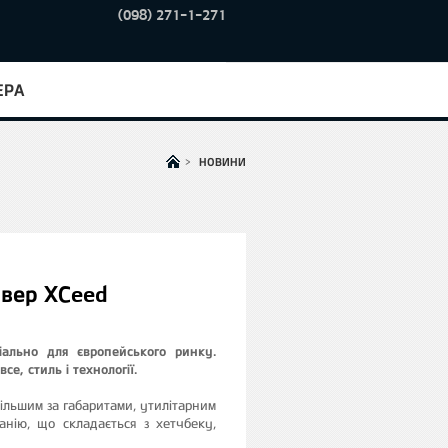
(098) 271-1-271
ЕРА
>
НОВИНИ
овер XCeed
іально для європейського ринку.
е, стиль і технології.
ільшим за габаритами, утилітарним
нію, що складається з хетчбеку,