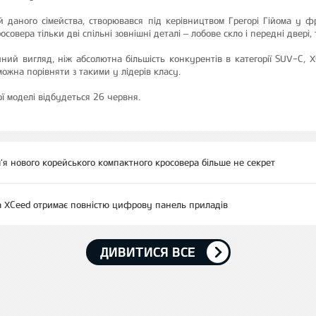
 даного сімейства, створювався під керівництвом Грегорі Гійома у ф
совера тільки дві спільні зовнішні деталі – лобове скло і передні двері, т
ий вигляд, ніж абсолютна більшість конкурентів в категорії SUV-C, 
можна порівняти з такими у лідерів класу.
ї моделі відбудеться 26 червня.
ім'я нового корейського компактного кросовера більше не секрет
a XCeed отримає повністю цифрову панель приладів
ДИВИТИСЯ ВСЕ