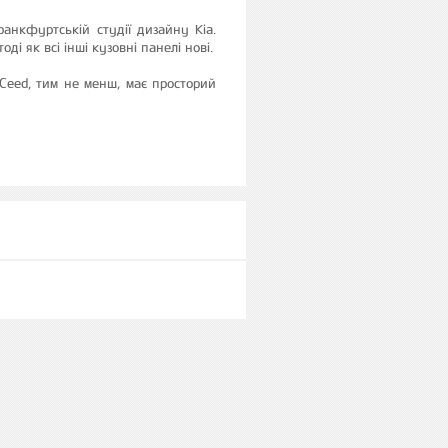
ранкфуртській студії дизайну Kia.
оді як всі інші кузовні панелі нові.
XCeed, тим не менш, має просторий