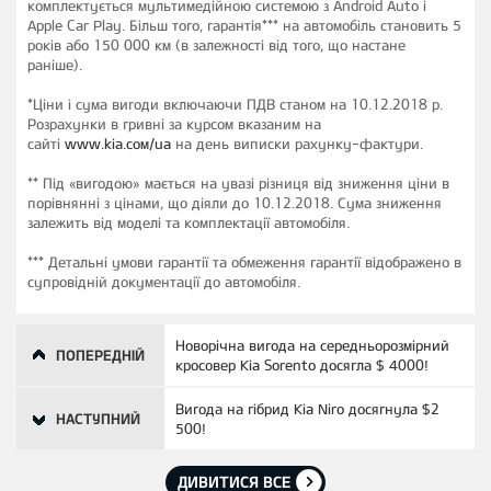
комплектується мультимедійною системою з Android Auto і
Apple Car Play. Більш того, гарантія*** на автомобіль становить 5
років або 150 000 км (в залежності від того, що настане
раніше).
*Ціни і сума вигоди включаючи ПДВ станом на 10.12.2018 р.
Розрахунки в гривні за курсом вказаним на
сайті
www.kia.сом/ua
на день виписки рахунку-фактури.
** Під «вигодою» мається на увазі різниця від зниження ціни в
порівнянні з цінами, що діяли до 10.12.2018. Сума зниження
залежить від моделі та комплектації автомобіля.
*** Детальні умови гарантії та обмеження гарантії відображено в
супровідній документації до автомобіля.
Новорічна вигода на середньорозмірний
ПОПЕРЕДНІЙ
кросовер Kia Sorento досягла $ 4000!
Вигода на гібрид Kia Niro досягнула $2
НАСТУПНИЙ
500!
ДИВИТИСЯ ВСЕ