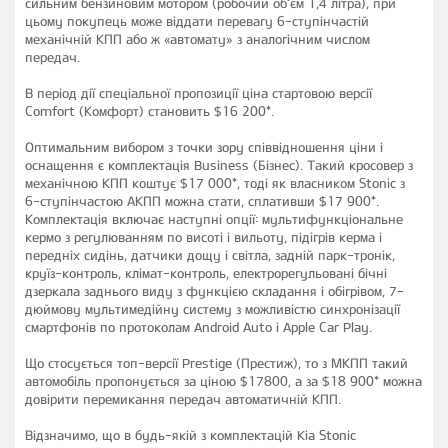
сильним бензиновим мотором (робочий об'єм 1,4 літра), при
цьому покупець може віддати перевагу 6-ступінчастій
механічній КПП або ж «автомату» з аналогічним числом
передач.
В період дії спеціальної пропозиції ціна стартовою версії
Comfort (Комфорт) становить $16 200*.
Оптимальним вибором з точки зору співвідношення ціни і
оснащення є комплектація Business (Бізнес). Такий кросовер з
механічною КПП коштує $17 000*, тоді як власником Stonic з
6-ступінчастою АКПП можна стати, сплативши $17 900*.
Комплектація включає наступні опції: мультифункціональне
кермо з регулюванням по висоті і вильоту, підігрів керма і
передніх сидінь, датчики дощу і світла, задній парк-тронік,
круїз-контроль, клімат-контроль, електрорегульовані бічні
дзеркала заднього виду з функцією складання і обігрівом, 7-
дюймову мультимедійну систему з можливістю синхронізації
смартфонів по протоколам Android Auto і Apple Car Play.
Що стосується топ-версії Prestige (Престиж), то з МКПП такий
автомобіль пропонується за ціною $17800, а за $18 900* можна
довірити перемикання передач автоматичній КПП.
Відзначимо, що в будь-якій з комплектацій Kia Stonic