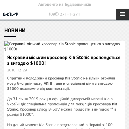
Автоцентр на Будівельників
(098) 271-1-271
НОВИНИ
Яскравий міський кросовер Kia Stonic пропонується
з вигодою $1000!
2018-12-29
Спритний молодіжний кросовер Kia Stonic не тільки отримав
нову 6-ступінчасту АКПП, але й спеціальні ціни з вигодою
$1000 незалежно від комплектації.
До 31 січня 2019 року в офіційній дилерській мережі Kia в
Україні діє спеціальна пропозиція для покупців кросовера
Kia
Stonic
. Кросовер класу B-SUV можна придбати з вигодою ** в
розмірі $1000*.
На даний момент Kia Stonic представлений в Україні зі 100-