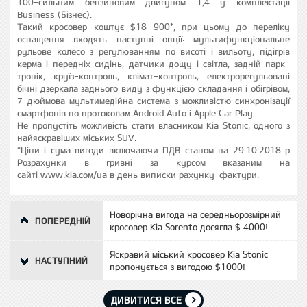
100-сильним бензиновим двигуном 1,4 у комплектації
Business (Бізнес).
Такий кросовер коштує $18 900*, при цьому до переліку
оснащення входять наступні опції: мультифункціональне
рульове колесо з регулюванням по висоті і вильоту, підігрів
керма і передніх сидінь, датчики дощу і світла, задній парк-
тронік, круїз-контроль, клімат-контроль, електрорегульовані
бічні дзеркала заднього виду з функцією складання і обігрівом,
7-дюймова мультимедійна система з можливістю синхронізації
смартфонів по протоколам Android Auto і Apple Car Play.
Не пропустіть можливість стати власником Kia Stonic, одного з
найяскравіших міських SUV.
*Ціни і сума вигоди включаючи ПДВ станом на 29.10.2018 р
Розрахунки в гривні за курсом вказаним на
сайті www.kia.сом/ua в день виписки рахунку-фактури.
Новорічна вигода на середньорозмірний
ПОПЕРЕДНІЙ
кросовер Kia Sorento досягла $ 4000!
Яскравий міський кросовер Kia Stonic
НАСТУПНИЙ
пропонується з вигодою $1000!
ДИВИТИСЯ ВСЕ