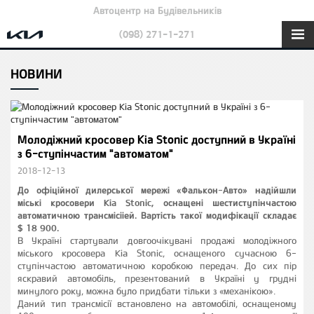
Автоцентр на Будівельників
(098) 271-1-271
НОВИНИ
Молодіжний кросовер Kia Stonic доступний в Україні
з 6-ступінчастим "автоматом"
2018-12-13
До офіційної дилерської мережі «Фалькон-Авто» надійшли
міські кросовери Kia Stonic, оснащені шестиступінчастою
автоматичною трансмісііей. Вартість такої модифікації складає
$ 18 900.
В Україні стартували довгоочікувані продажі молодіжного
міського кросовера Kia Stonic, оснащеного сучасною 6-
ступінчастою автоматичною коробкою передач. До сих пір
яскравий автомобіль, презентований в Україні у грудні
минулого року, можна було придбати тільки з «механікою».
Даний тип трансмісії встановлено на автомобілі, оснащеному